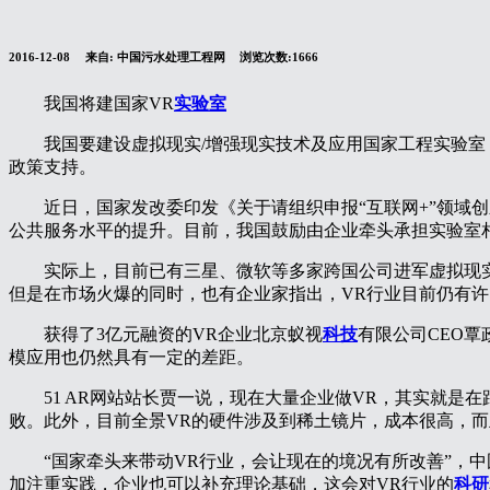
2016-12-08
来自:
中国污水处理工程网
浏览次数:1666
我国将建国家VR
实验室
我国要建设虚拟现实/增强现实技术及应用国家工程实验
政策支持。
近日，国家发改委印发《关于请组织申报“互联网+”领域
公共服务水平的提升。目前，我国鼓励由企业牵头承担实验室
实际上，目前已有三星、微软等多家跨国公司进军虚拟现
但是在市场火爆的同时，也有企业家指出，VR行业目前仍有
获得了3亿元融资的VR企业北京蚁视
科技
有限公司CEO覃
模应用也仍然具有一定的差距。
51 AR网站站长贾一说，现在大量企业做VR，其实就
败。此外，目前全景VR的硬件涉及到稀土镜片，成本很高，而
“国家牵头来带动VR行业，会让现在的境况有所改善”，
加注重实践，企业也可以补充理论基础，这会对VR行业的
科研