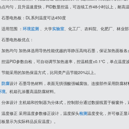
热点均匀，且升温速度快，PID数显控温，可连续工作48小时以上，耐高
石墨电热板：DL系列温度可达450度
适用范围 ：
环境监测
、大学
实验室
、化工厂、农科院、化肥厂、林业部
石墨电热板优点：
加热均匀 加热体选用导热性能优越的等静压高纯石墨，保证加热面板各
控温PID参数自检，可自动调节加热速率，控温精度±0.1℃，单点温度波
节能采用的加热保温方式，比同类产品节能20%以上。
防腐
设计 石墨导热材料，表面无惧强酸强碱腐蚀。连接部件采用防腐材
环境
。机箱孔涂覆高温防腐材料。
分体设计 主机箱和控制器为分体式，控制部分通过数据线置于橱窗外，
温度修正 采用温度参数修正设计，温度探头
检测
温度变化，并可修正显
面板显示为实际样品反应温度）。