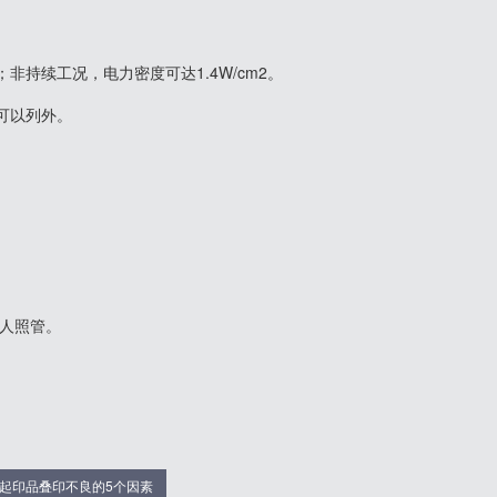
非持续工况，电力密度可达1.4W/cm2。
可以列外。
人照管。
起印品叠印不良的5个因素