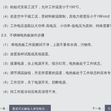
（3）粘贴式安装工况下，允许工作温度小于150℃。
（4）若是空中干烧工况，受材料耐温限制，其电力密度应小于1W/cm2；
（5）工作电压选取以大功率-高电压、小功率-低电压为原则，特殊需要
2.3、不锈钢电热板操作步骤
（1） 将电热板工作面擦拭干净，上面不要有水滴，污物等。
（2）放置装样试瓶或其他器皿。
（3）接通电源，合上电源开关。指示灯亮，电热板处于工作状态。
（4）调节调温旋钮，升至所需要的温度，电热板处于工作状态时应有专
（5）工作完毕，关了电源开关。切断电源。
（6）待工作面冷却后将其清理干净。
一条 ：
下一条 ：
通道式太赫兹人体安检仪 ...
引