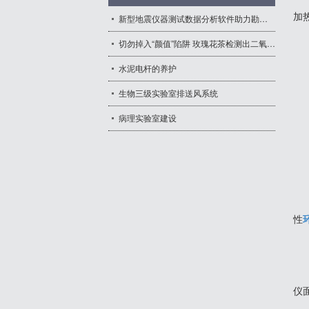
加
新型地震仪器测试数据分析软件助力勘探生产提速提效
- 中央实验台
切勿掉入“颜值”陷阱 玫瑰花茶检测出二氧化硫超标
水泥电杆的养护
生物三级实验室排送风系统
病理实验室建设
性
仪