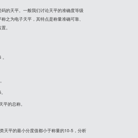
砝码的天平。一般我们讨论天平的准确度等级
平称之为电子天平，其特点是称量准确可靠、
装置。
 。
5。
5。
量天平的总称。
类天平的最小分度值都小于称量的10-5，分析