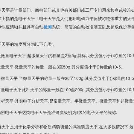
定天平是计量部门、商检部门或其他有关部门或工厂专门用来检查或校准
本上指的是电子天平！电子天平是人们把用电磁力平衡被称物体重力的天
示快速清晰并且具有自动
检测
系统、简便的自动校准装置以及超载保护等
子天平的精度可分为以下几类：
超微量电子天平 超微量天平的称量是2至5g,其标尺分度值小于()称量的10-6
微量天平 微量天平的称量一般在3至50g,其分度值小于()称量的10-5。
半微量天平 半微量天平的称量一般在20至100g,其分度值小于()称量的10-
常量电子天平此种天平的称量一般在100至200g,其分度值小于()称量的10-
.分析天平 其实电子分析天平,是常量天平、半微量天平、微量天平和超微
.精密电子天平这类电子天平是准确度级别为Ⅱ级的电子天平的统称.
析天平是用于化学分析和物质精确衡量的高准确度天平.在大多数情况下,这