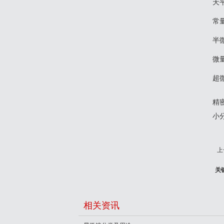
天
常量
半微
微量
超微
精
小
上
关
相关资讯