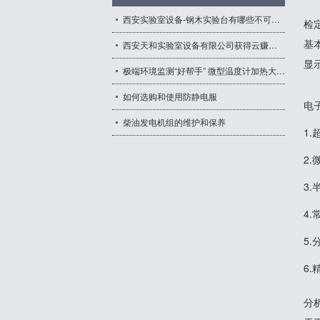
西安实验室设备-钢木实验台有哪些不可替代的优点？
检
- 中央实验台
基
西安天和实验室设备有限公司获得云赚公益荣誉证书！
显
极端环境监测“好帮手” 微型温度计加热大装置
如何选购和使用防静电服
电
柴油发电机组的维护和保养
1.
2.
3.
4.
5
6
分