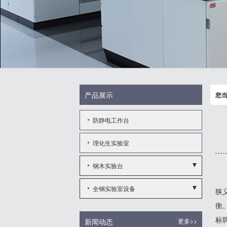
产品展示
您
防静电工作台
理化生实验室
钢木实验台
- 实验边台
全钢实验室设备
狭
- 中央实验台
衡
- 全钢通风柜
标
新闻动态
更多>>
- 实验边台