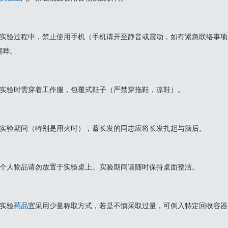
、实验过程中，禁止使用手机（手机请开至静音或震动，如有紧急联络事
喧哗。
、实验时需穿着工作服，包覆式鞋子（严禁穿拖鞋，凉鞋）。
、实验期间（特别是用火时），蓄长发的同志应将长发扎起与脑后。
、个人物品请勿放置于实验桌上。实验期间请随时保持桌面整洁。
、实验
药品
宜采用少量称取方式，若是不慎采取过量，可倒入特定回收容器