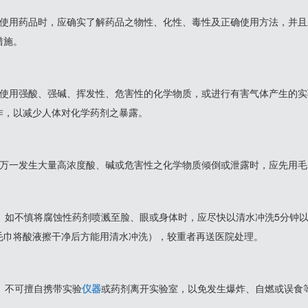
、使用药品时，应确实了解药品之物性、化性、毒性及正确使用方法，并
措施。
、使用强酸、强碱、挥发性、危害性的化学物质，或进行有害气体产生的
作，以减少人体对化学药剂之暴露。
、万一发生大量高浓度酸、碱或危害性之化学物质倾倒或泄露时，应先用
0、如不慎将腐蚀性药剂喷溅至脸、眼或身体时，应尽快以清水冲洗5分钟
毛巾将酸液擦干净后方能用清水冲洗），较重者再送医院处理。
1、不可擅自携带实验
仪器
或药剂离开实验室，以免发生爆炸、自燃或误食