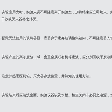
2、实验室用火时，实验人员不可随意离开实验室，加热结束应立即熄火。
、干沙或灭火器将之扑灭。
3、损毁无法使用的玻璃器皿，应丢弃于废弃玻璃搜集箱内，不可随意丢入
4、实验产生的高浓度酸、碱、含重金属或有机等废液，应分别回收于废液
5、注意并熟悉医药箱、灭火器存放位置，并熟知其使用方法。
6、实验结束后应清洗桌面、实验仪器以及水槽。检查关闭非必要之电源，