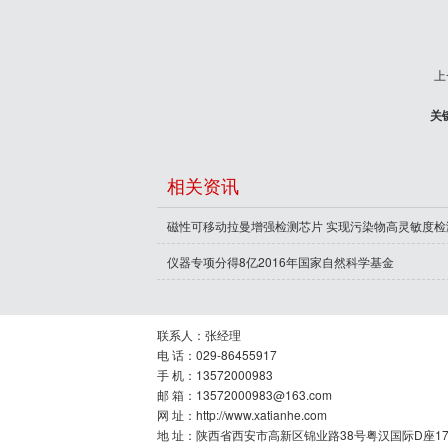
上
关
相关资讯
磁性可移动拉曼增强检测芯片 实现污染物高灵敏度检
仪器专项分得8亿2016年国家自然科学基金
联系人：张经理
电 话：029-86455917
手 机：13572000983
邮 箱：13572000983@163.com
网 址：http://www.xatianhe.com
地 址：陕西省西安市高新区锦业路38号粤汉国际D座17