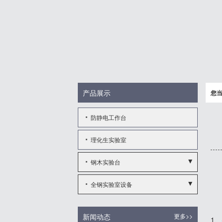
产品展示
您
防静电工作台
理化生实验室
钢木实验台
- 实验边台
全钢实验室设备
- 中央实验台
- 全钢通风柜
新闻动态
更多>>
1、
- 实验边台