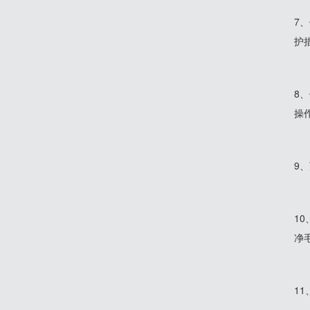
7
护
8
操
9
1
净
1