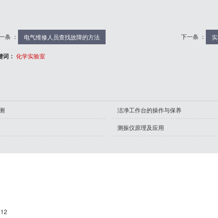
一条 ：
下一条 ：
电气维修人员查找故障的方法
实
键词：
化学实验室
测
洁净工作台的操作与保养
测振仪原理及应用
12