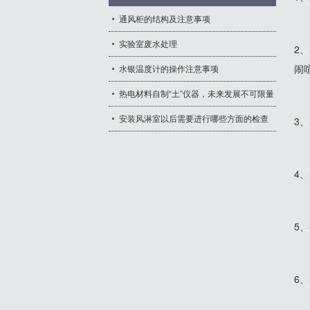
通风柜的结构及注意事项
- 中央实验台
实验室废水处理
2
闹
水银温度计的操作注意事项
热电材料自制“土”仪器，未来发展不可限量
安装风淋室以后需要进行哪些方面的检查
3
4
5
6