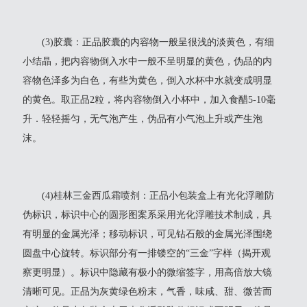
(3)胶囊：正品胶囊的内容物一般呈很浅的淡黄色，有细
小结晶，把内容物倒入水中一般不呈明显的黄色，伪品的内
容物色泽多为白色，有些为黄色，倒入水杯中水就变成明显
的黄色。取正品2粒，将内容物倒入小杯中，加入食醋5-10毫
升．轻轻摇匀，无气泡产生，伪品有小气泡上升或产生泡
沫。
(4)桂林三金西瓜霜喷剂：正品小包装盒上有光化浮雕防
伪标识，标识中心的圆形图案系采用光化浮雕技术制成，具
有明显的金属光泽；移动标识，可见钻石般的金属光泽围绕
圆盘中心旋转。标识部分有一排镂空的“三金”字样（揭开观
察更明显）。标识中隐藏有极小的微缩签字，用高倍放大镜
清晰可见。正品为灰黄绿色粉末，气香，味咸、甜、微苦而