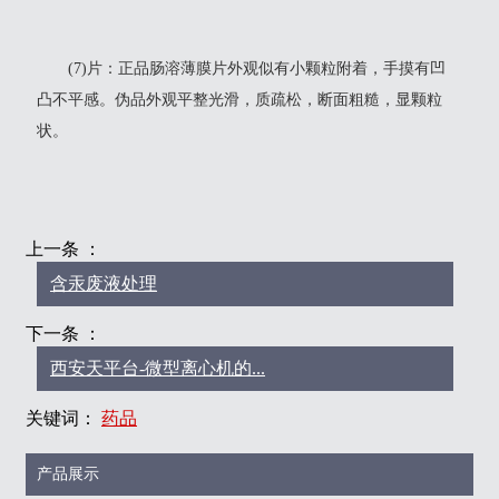
(7)片：正品肠溶薄膜片外观似有小颗粒附着，手摸有凹
凸不平感。伪品外观平整光滑，质疏松，断面粗糙，显颗粒
状。
上一条 ：
含汞废液处理
下一条 ：
西安天平台-微型离心机的...
关键词：
药品
产品展示