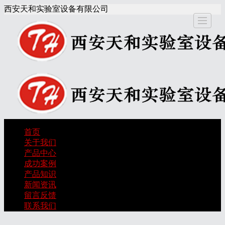
西安天和实验室设备有限公司
关于我
产品中
成功案
产品知
新闻资
留言反
联
首页
首页
关于我们
们
心
例
识
讯
馈
产品中心
成功案例
产品知识
新闻资讯
留言反馈
联系我们