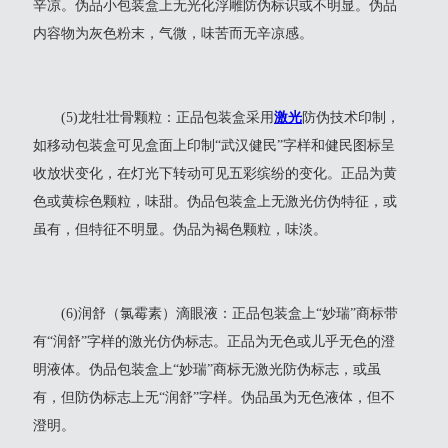
辛凉。伪品小包装盒上无光化浮雕防伪标识或不明显。伪品
内容物为灰色粉末，气微，味苦而无辛凉感。
(5)龙牡壮骨颗粒：正品包装盒采用
激光
防伪技术印制，
如移动包装盒可见盒面上印制“武汉健民”字样和健民图标呈
收放状变化，在灯光下转动可见五彩缤纷的变化。正品为黄
色或黄棕色颗粒，味甜。伪品包装盒上无激光仿伪特征，或
虽有，但特征不明显。伪品为褐色颗粒，味淡。
(6)润舒（氯霉素）滴眼液：正品包装盒上“妙瑞”商标带
有“润舒”字样的激光仿伪标志。正品为无色或儿乎无色的澄
明液体。伪品包装盒上“妙瑞”商标无激光防伪标志，或虽
有，但防伪标志上无“润舒”字样。伪品虽为无色液体，但不
澄明。