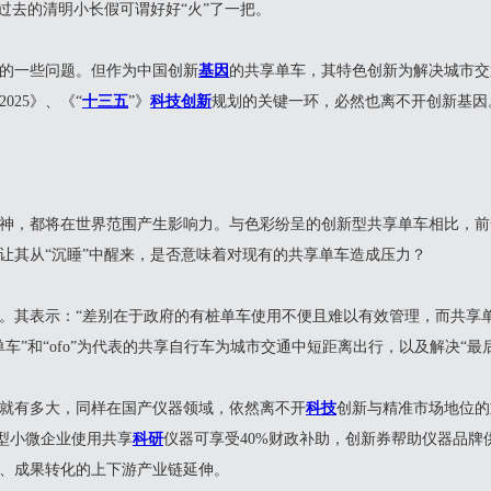
过去的清明小长假可谓好好“火”了一把。
的一些问题。但作为中国创新
基因
的共享单车，其特色创新为解决城市交
025》、《“
十三五
”》
科技创新
规划的关键一环，必然也离不开创新基因
，都将在世界范围产生影响力。与色彩纷呈的创新型共享单车相比，前
让其从“沉睡”中醒来，是否意味着对现有的共享单车造成压力？
其表示：“差别在于政府的有桩单车使用不便且难以有效管理，而共享单
车”和“ofo”为代表的共享自行车为城市交通中短距离出行，以及解决“最
有多大，同样在国产仪器领域，依然离不开
科技
创新与精准市场地位的
技型小微企业使用共享
科研
仪器可享受40%财政补助，创新券帮助仪器品
、成果转化的上下游产业链延伸。