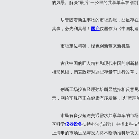
的风景。解决“最后”一公里的共享单车在刚刚
尽管随着新生事物的市场膨胀，凸显存在
其事，必先利其器！
国产
仪器作为《中国制造2
市场定位精确，绿色创新带来新机遇
古代中国的匠人精神和现代中国的创新精神
相形见绌，倘若政府对这些存量车进行改革，
创新工场投资经理孙培麟显然持相反意见。
示，网约车规范正在健康有序发展，以“摩拜单
市民有多少短途交通需求共享单车的市场就
享科学
仪器设备
扶持办法(试行)》中指出科
上清晰的市场远见与投入将不断助推科研攻关