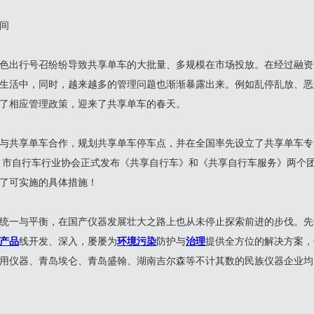
间
出行号召纷纷导致共享单车的大批量、多规模在市场投放。在经过融资
生活中，同时，越来越多的管理问题也渐渐暴露出来。例如乱停乱放、恶
了相应管理政策，迎来了共享单车的春天。
共享单车合作，规划共享单车停车点，并在全国率先设立了共享单车专
、市自行车行业协会正式发布《共享自行车》和《共享自行车服务》两个
了可实施的具体措施！
一与平衡，在国产仪器发展壮大之路上也从未停止探索前进的步伐。先
产品
线开发、深入，屡屡为
环境污染
防护与
治理
提供全方位的解决方案，
用仪器、青岛埃仑、青岛盛翰、湖南吉尔森等不计其数的民族仪器企业均