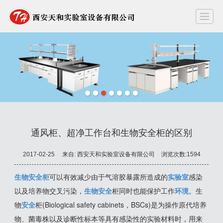
首页
关于我们
产品中心
成功案例
产品知识
新闻资讯
留言反馈
联
通风柜、超净工作台和生物安全柜的区别
2017-02-25
来自:
西安天和实验室设备有限公司
浏览次数:1594
生物安全柜
可以有效减少由于气溶胶暴露所造成的
实验室
感染
以及培养物交叉污染，
生物安全
柜同时也能保护工作
环境
。生
物
安全
柜(Biological safety cabinets，BSCs)是为操作原代培养
物、菌毒株以及诊断性标本等具有感染性的实验材料时，用来